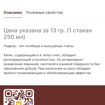
функционирования веб-сайта и не
могут быть отключены в наших
системах. Как правило, они
Описание
Полезные свойства
активируются только в ответ на любые
ваши действия в браузере при
поседении веб-сайтов. Вы можете
Цена указана за 13 гр. (1 стакан
настроить свой браузер таким
250 мл)
образом, чтобы он блокировал эти
файлы cookie или уведомлял вас об их
Подмор – это погибшие и высушеные пчёлы.
использовании, но в таком случае
Хитин, содержащийся в телах пчел, обладает
возможно, что некоторые разделы
регенерирующей способностью. Он активизирует
веб-сайта будут загружаться дольше
заживление язвенной, ожоговой и раневой поверхности без
обычного или работать со сбоями.
образования рубцов. При нанесении на рану обладает
кровоостанавливающим и обезболивающим эффектом.
Эксплуатационные файлы
cookies
Эти файлы cookie позволяют нам
подсчитывать количество посещений